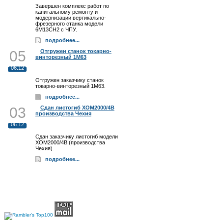
Завершен комплекс работ по
капитальному ремонту и
модернизации вертикально-
фрезерного станка модели
6М13СН2 с ЧПУ.
подробнее...
05
Отгружен станок токарно-
винторезный 1М63
06.12
Отгружен заказчику станок
токарно-винторезный 1М63.
подробнее...
03
Сдан листогиб XOM2000/4B
производства Чехия
06.12
Сдан заказчику листогиб модели
XOM2000/4B (производства
Чехия).
подробнее...