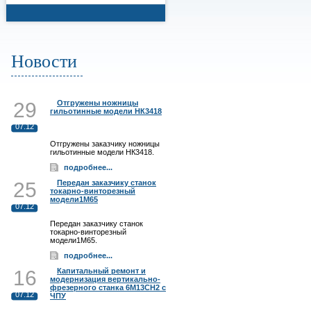
Новости
29
Отгружены ножницы
гильотинные модели НК3418
07.12
Отгружены заказчику ножницы
гильотинные модели НК3418.
подробнее...
25
Передан заказчику станок
токарно-винторезный
модели1М65
07.12
Передан заказчику станок
токарно-винторезный
модели1М65.
подробнее...
16
Капитальный ремонт и
модернизация вертикально-
фрезерного станка 6М13СН2 с
07.12
ЧПУ